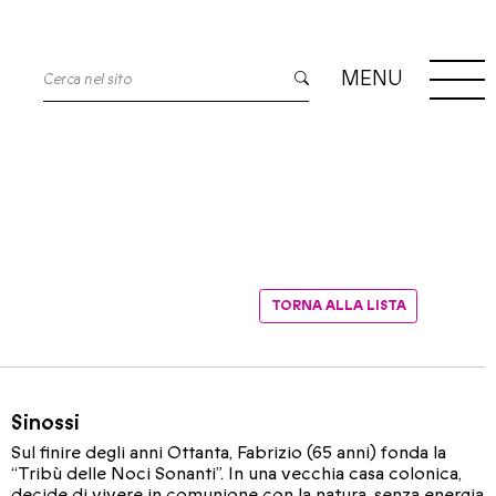
MENU
TORNA ALLA LISTA
Sinossi
Sul finire degli anni Ottanta, Fabrizio (65 anni) fonda la
“Tribù delle Noci Sonanti”. In una vecchia casa colonica,
decide di vivere in comunione con la natura, senza energia