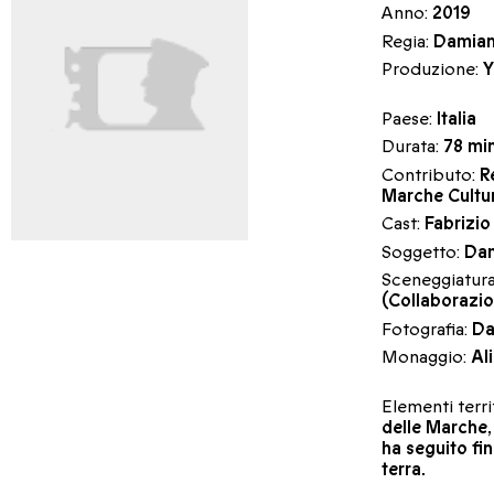
Anno:
2019
Regia:
Damian
Produzione:
Y
Paese:
Italia
Durata:
78 mi
Contributo:
R
Marche Cultu
Cast:
Fabrizio
Soggetto:
Dam
Sceneggiatur
(Collaborazi
Fotografia:
Da
Monaggio:
Al
Elementi territ
delle Marche,
ha seguito fin
terra.