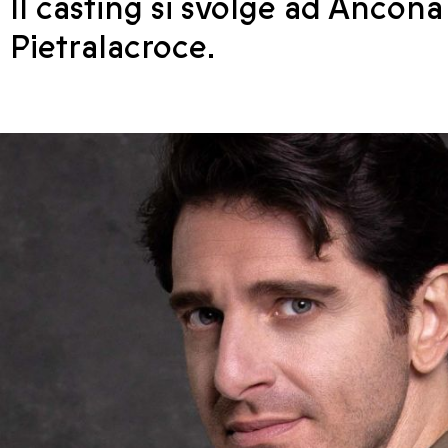
Il casting si svolge ad Ancona
Pietralacroce.