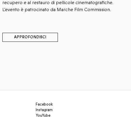
afiche.
attraverso il mezzo audiovisivo.
sion.
APPROFONDISCI
Facebook
Instagram
YouYube