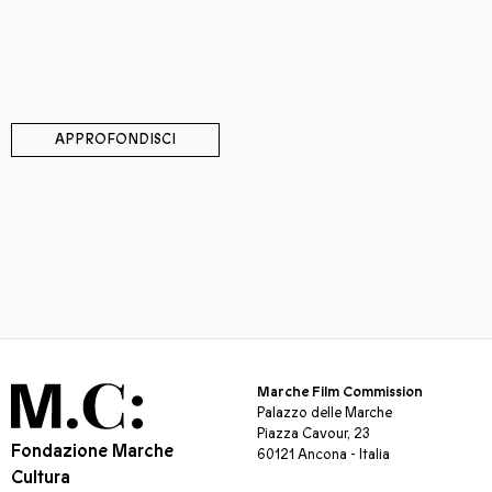
promossa dall'associazione culturale Château
con il patrocinio del Comune di Moresco, di 
Marche Cultura e Marche Film Commission, e c
contributo della Fondazione Carifermo.
APPROFONDISCI
Marche Film Commission
Palazzo delle Marche
Piazza Cavour, 23
Fondazione Marche
60121 Ancona - Italia
Cultura