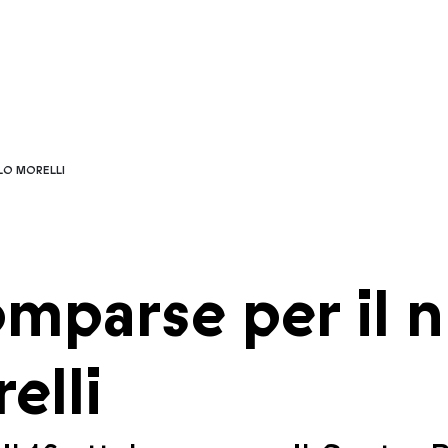
LO MORELLI
omparse per il 
elli