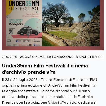
RCHE FILM COMMISSION
15.07.2026
AGORÀ CINEMA
-
MARCHE FILM COMMI
ema
Monte Giberto ospita “Cinevene
all’aperto”
erone (FM)
Inizia il 17 luglio la rassegna di cinema all'aper
tival, la
Giberto (FM), realizzata con il patrocinio di M
 riuso
Commission. L'appuntamento si inserisce nel 
Fabbrika
delle attività volte alla diffusione della cultura
edicata al
cinematografica e alla valorizzazione del territ