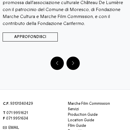
 De Lumière
recupero e al restauro di pellicole cinematogr
Fondazione
L'evento è patrocinato da Marche Film Commis
on il
APPROFONDISCI
C.F.
93131340429
Marche Film Commission
Servizi
T
071 9951621
Production Guide
F
071 9951634
Location Guide
FIlm Guide
EMAIL