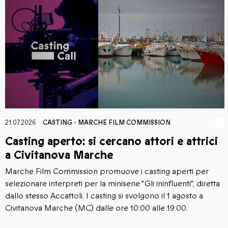
21.07.2026
AGORÀ CINEMA
-
LA FONDAZIONE
-
MAR
e attrici
Corti al Castello Film Festival: tr
di cortometraggi a Moresco
perti per
Il borgo di Moresco (FM) accoglie la nuova ed
enti", diretta
Corti al Castello Film Festival, la rassegna dedic
 agosto a
visione di cortometraggi italiani e marchigiani c
:00.
26 luglio 2026 animerà tre serate-evento nella
cornice di Piazza Castello. La manifestazione è