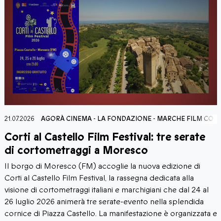
CHE FILM COMMISSION
20.07.2026
AGORÀ CINEMA
-
LA FONDAZIONE
-
MA
e serate
Under35mm Film Festival: il cin
d’archivio prende vita
izione di
Il 23 e 24 luglio 2026 il Teatro Romano di Fal
ata alla
ospita la prima edizione di Under35mm Film Fes
he dal 24 al
rassegna focalizzata sul cinema d'archivio e sul
 splendida
creativo della pellicola ideata e realizzata da 
 organizzata e
Kreativa con l'associazione Visioni d'Archivio, d