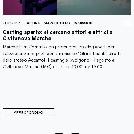
21.07.2026
CASTING
-
MARCHE FILM COMMISSION
2
Casting aperto: si cercano attori e attrici a
C
Civitanova Marche
Marche Film Commission promuove i casting aperti per
I
i
selezionare interpreti per la miniserie "Gli ininfluenti", diretta
C
a
dallo stesso Accattoli. I casting si svolgono il 1 agosto a
c
i
Civitanova Marche (MC) dalle ore 10:00 alle 19:00.
a
C
d
d
M
C
APPROFONDISCI