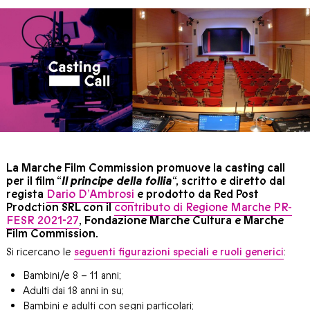
La Marche Film Commission promuove la casting call
per il film “
Il principe della follia
“, scritto e diretto dal
regista
Dario D’Ambrosi
e prodotto da Red Post
Prodction SRL con il
contributo di Regione Marche PR-
FESR 2021-27
, Fondazione Marche Cultura e Marche
Film Commission.
Si ricercano le
seguenti figurazioni speciali e ruoli generici
:
Bambini/e 8 – 11 anni;
Adulti dai 18 anni in su;
Bambini e adulti con segni particolari;