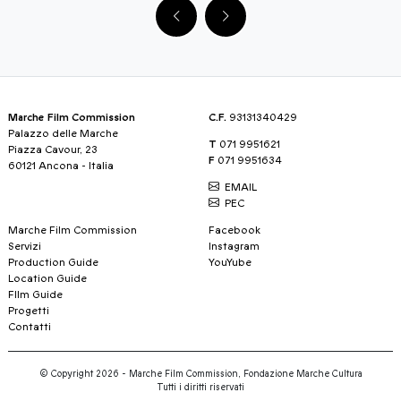
Marche Film Commission
C.F.
93131340429
Palazzo delle Marche
T
071 9951621
Piazza Cavour, 23
F
071 9951634
60121 Ancona - Italia
EMAIL
PEC
Marche Film Commission
Facebook
Servizi
Instagram
Production Guide
YouYube
Location Guide
FIlm Guide
Progetti
Contatti
© Copyright 2026 - Marche Film Commission, Fondazione Marche Cultura
Tutti i diritti riservati