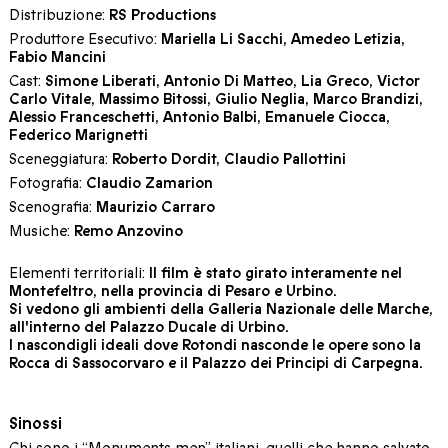
Distribuzione:
RS Productions
Produttore Esecutivo:
Mariella Li Sacchi, Amedeo Letizia,
Fabio Mancini
Cast:
Simone Liberati, Antonio Di Matteo, Lia Greco, Victor
Carlo Vitale, Massimo Bitossi, Giulio Neglia, Marco Brandizi,
Alessio Franceschetti, Antonio Balbi, Emanuele Ciocca,
Federico Marignetti
Sceneggiatura:
Roberto Dordit, Claudio Pallottini
Fotografia:
Claudio Zamarion
Scenografia:
Maurizio Carraro
Musiche:
Remo Anzovino
Elementi territoriali:
Il film è stato girato interamente nel
Montefeltro
, nella provincia di Pesaro e Urbino.
Si vedono gli ambienti della
Galleria Nazionale delle Marche
,
all'interno del Palazzo Ducale di Urbino.
I nascondigli ideali dove Rotondi nasconde le opere sono la
Rocca di Sassocorvaro
e il
Palazzo dei Principi di Carpegna
.
Sinossi
Chi sono i “Monuments men” italiani, quelli che hanno salvato