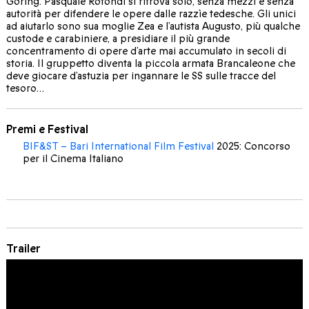
Göring. Pasquale Rotondi si ritrova solo, senza mezzi e senza
autorità per difendere le opere dalle razzìe tedesche. Gli unici
ad aiutarlo sono sua moglie Zea e l’autista Augusto, più qualche
custode e carabiniere, a presidiare il più grande
concentramento di opere d’arte mai accumulato in secoli di
storia. Il gruppetto diventa la piccola armata Brancaleone che
deve giocare d’astuzia per ingannare le SS sulle tracce del
tesoro…
Premi e Festival
BIF&ST – Bari International Film Festival
2025: Concorso
per il Cinema Italiano
Trailer