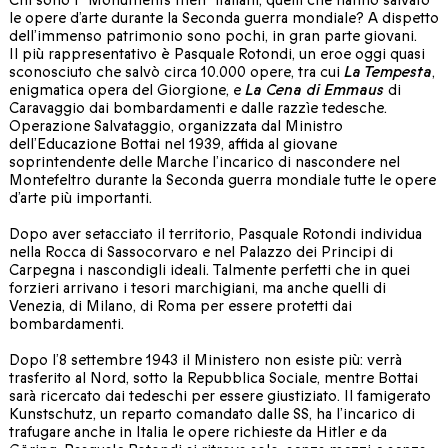
le opere d’arte durante la Seconda guerra mondiale? A dispetto
dell’immenso patrimonio sono pochi, in gran parte giovani.
Il più rappresentativo è Pasquale Rotondi, un eroe oggi quasi
sconosciuto che salvò circa 10.000 opere, tra cui
La Tempesta
,
enigmatica opera del Giorgione, e
La Cena di Emmaus
di
Caravaggio dai bombardamenti e dalle razzìe tedesche.
Operazione Salvataggio, organizzata dal Ministro
dell’Educazione Bottai nel 1939, affida al giovane
soprintendente delle Marche l’incarico di nascondere nel
Montefeltro durante la Seconda guerra mondiale tutte le opere
d’arte più importanti.
Dopo aver setacciato il territorio, Pasquale Rotondi individua
nella Rocca di Sassocorvaro e nel Palazzo dei Principi di
Carpegna i nascondigli ideali. Talmente perfetti che in quei
forzieri arrivano i tesori marchigiani, ma anche quelli di
Venezia, di Milano, di Roma per essere protetti dai
bombardamenti.
Dopo l’8 settembre 1943 il Ministero non esiste più: verrà
trasferito al Nord, sotto la Repubblica Sociale, mentre Bottai
sarà ricercato dai tedeschi per essere giustiziato. Il famigerato
Kunstschutz, un reparto comandato dalle SS, ha l’incarico di
trafugare anche in Italia le opere richieste da Hitler e da