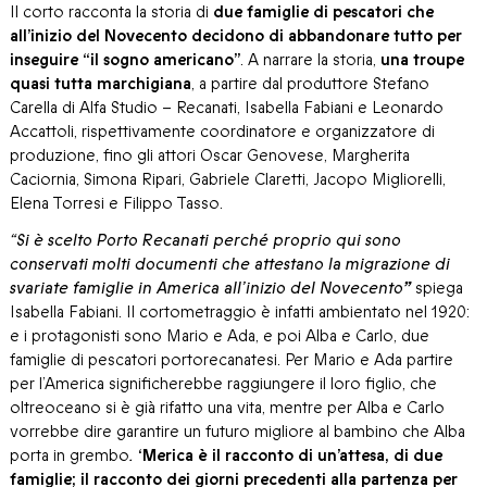
Il corto racconta la storia di
due famiglie di pescatori che
all’inizio del Novecento decidono di abbandonare tutto per
inseguire “il sogno americano”
. A narrare la storia,
una troupe
quasi tutta marchigiana
, a partire dal produttore Stefano
Carella di Alfa Studio – Recanati, Isabella Fabiani e Leonardo
Accattoli, rispettivamente coordinatore e organizzatore di
produzione, fino gli attori Oscar Genovese, Margherita
Caciornia, Simona Ripari, Gabriele Claretti, Jacopo Migliorelli,
Elena Torresi e Filippo Tasso.
“Si è scelto Porto Recanati perché proprio qui sono
conservati molti documenti che attestano la migrazione di
svariate famiglie in America all’inizio del Novecento
”
spiega
Isabella Fabiani. Il cortometraggio è infatti
ambientato nel 1920
:
e i protagonisti sono Mario e Ada, e poi Alba e Carlo, due
famiglie di pescatori portorecanatesi. Per Mario e Ada partire
per l’America significherebbe raggiungere il loro figlio, che
oltreoceano si è già rifatto una vita, mentre per Alba e Carlo
vorrebbe dire garantire un futuro migliore al bambino che Alba
porta in grembo
.
‘Merica
è il racconto di un’attesa, di due
famiglie; il racconto dei giorni precedenti alla partenza per