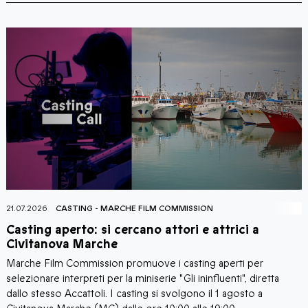
21.07.2026
AGORÀ CINEMA
-
LA FONDAZIONE
-
MARCHE FILM COMMI
Corti al Castello Film Festival: tre serate di
cortometraggi a Moresco
Il borgo di Moresco (FM) accoglie la nuova edizione di Corti 
Castello Film Festival, la rassegna dedicata alla visione di
cortometraggi italiani e marchigiani che dal 24 al 26 luglio 2026