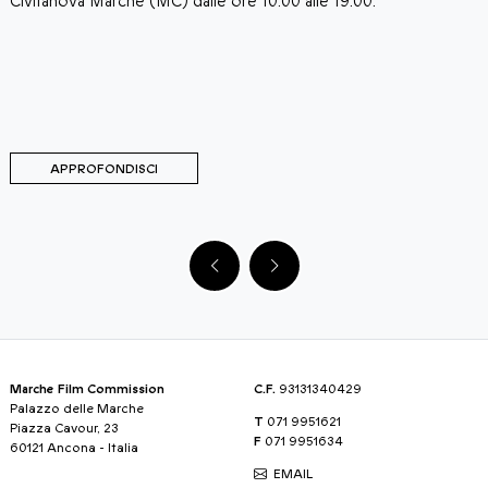
animerà tre serate-evento nella splendida cornice di Piazza
Castello. La manifestazione è organizzata e promossa
dall'associazione culturale Château De Lumière con il patrocini
del Comune di Moresco, di Fondazione Marche Cultura e
Marche Film Commission, e con il contributo della Fondazion
Carifermo.
APPROFONDISCI
Marche Film Commission
C.F.
93131340429
Palazzo delle Marche
T
071 9951621
Piazza Cavour, 23
F
071 9951634
60121 Ancona - Italia
EMAIL