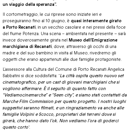
un viaggio della speranza”.
Il cortometraggio, le cui riprese sono iniziate ieri e
proseguiranno fino al 10 giugno, è
quasi interamente girato
a Porto Recanati
, in un vecchio casolare e nei pressi della foce
del fiume Potenza. Una scena – ambientata nel presente – sarà
invece doverosamente girata nel
Museo dell’Emigrazione
marchigiana di Recanati
, dove, attraverso gli occhi di una
madre e del suo bambino in visita al Museo, rivedremo gli
oggetti che erano appartenuti alle due famiglie protagoniste.
L’assessore alla Cultura del Comune di Porto Recanati Angelica
Sabbatini si dice soddisfatta: “
La città ospita questo nuovo set
cinematografico, per un cast di giovani marchigiani che si
vogliono affermare. È il seguito di quanto fatto con
“Vediamocinemarche” e “Seen city”, e siamo stati contattati da
Marche Film Commission per questo progetto. I nostri luoghi
suggestivi saranno filmati, e un ringraziamento va anche alle
famiglie Volpini e Scocco, proprietari dei terreni dove si
girerà, che hanno dato l’ok. Non vediamo l’ora di goderci
questo corto
“.