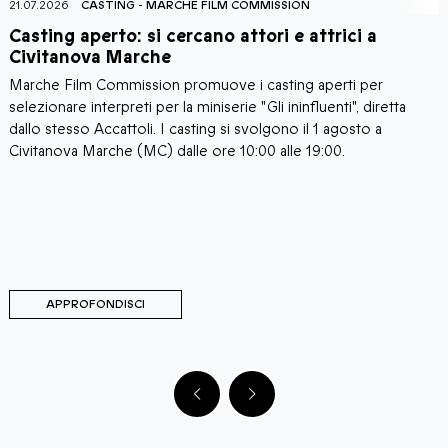
21.07.2026
CASTING
-
MARCHE FILM COMMISSION
2
Casting aperto: si cercano attori e attrici a
C
Civitanova Marche
Marche Film Commission promuove i casting aperti per
I
i
selezionare interpreti per la miniserie "Gli ininfluenti", diretta
C
a
dallo stesso Accattoli. I casting si svolgono il 1 agosto a
c
i
Civitanova Marche (MC) dalle ore 10:00 alle 19:00.
a
C
d
d
M
C
APPROFONDISCI