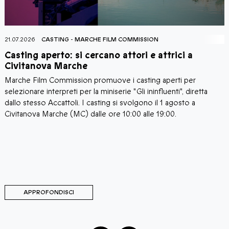
21.07.2026
CASTING
-
MARCHE FILM COMMISSION
2
Casting aperto: si cercano attori e attrici a
C
Civitanova Marche
Marche Film Commission promuove i casting aperti per
I
i
selezionare interpreti per la miniserie "Gli ininfluenti", diretta
C
a
dallo stesso Accattoli. I casting si svolgono il 1 agosto a
c
i
Civitanova Marche (MC) dalle ore 10:00 alle 19:00.
a
C
d
d
M
C
APPROFONDISCI