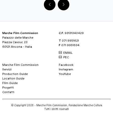
Marche Film Commission
C.F.
93131340429
Palazzo delle Marche
T
071 9951621
Piazza Cavour, 23
F
071 9951634
60121 Ancona - Italia
EMAIL
PEC
Marche Film Commission
Facebook
Servizi
Instagram
Production Guide
YouYube
Location Guide
FIlm Guide
Progetti
Contatti
© Copyright 2026 - Marche Film Commission, Fondazione Marche Cultura
Tutti i diritti riservati