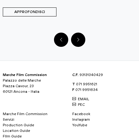
APPROFONDISCI
Marche Film Commission
C.F.
93131340429
Palazzo delle Marche
T
071 9951621
Piazza Cavour, 23
F
071 9951634
60121 Ancona - Italia
EMAIL
PEC
Marche Film Commission
Facebook
Servizi
Instagram
Production Guide
YouYube
Location Guide
FIlm Guide