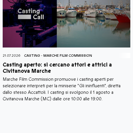
21.07.2026
CASTING
-
MARCHE FILM COMMISSION
2
Casting aperto: si cercano attori e attrici a
C
Civitanova Marche
Marche Film Commission promuove i casting aperti per
I
i
selezionare interpreti per la miniserie "Gli ininfluenti", diretta
C
a
dallo stesso Accattoli. I casting si svolgono il 1 agosto a
c
i
Civitanova Marche (MC) dalle ore 10:00 alle 19:00.
a
C
d
d
M
C