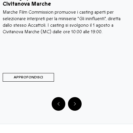
Civitanova Marche
Marche Film Commission promuove i casting aperti per
I
i
selezionare interpreti per la miniserie "Gli ininfluenti", diretta
C
a
dallo stesso Accattoli. I casting si svolgono il 1 agosto a
c
i
Civitanova Marche (MC) dalle ore 10:00 alle 19:00.
a
C
d
d
M
C
APPROFONDISCI