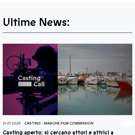
Ultime News:
21.07.2026
CASTING
-
MARCHE FILM COMMISSION
2
Casting aperto: si cercano attori e attrici a
C