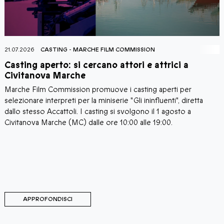
21.07.2026
CASTING
-
MARCHE FILM COMMISSION
2
Casting aperto: si cercano attori e attrici a
C
Civitanova Marche
Marche Film Commission promuove i casting aperti per
I
i
selezionare interpreti per la miniserie "Gli ininfluenti", diretta
C
a
dallo stesso Accattoli. I casting si svolgono il 1 agosto a
c
i
Civitanova Marche (MC) dalle ore 10:00 alle 19:00.
a
C
d
d
M
C
APPROFONDISCI