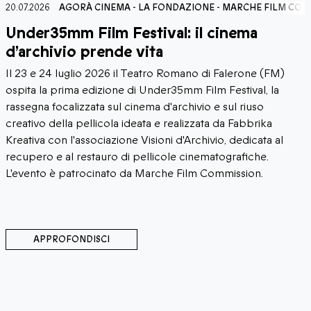
MISSION
20.07.2026
AGORÀ CINEMA
-
LA FONDAZIONE
-
MARCHE FILM COM
Under35mm Film Festival: il cinema
d’archivio prende vita
Il 23 e 24 luglio 2026 il Teatro Romano di Falerone (FM)
ospita la prima edizione di Under35mm Film Festival, la
rassegna focalizzata sul cinema d'archivio e sul riuso
creativo della pellicola ideata e realizzata da Fabbrika
Kreativa con l'associazione Visioni d'Archivio, dedicata al
recupero e al restauro di pellicole cinematografiche.
L'evento è patrocinato da Marche Film Commission.
APPROFONDISCI