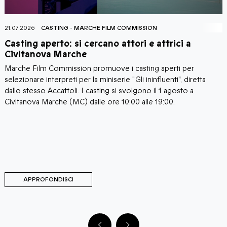
21.07.2026
CASTING
-
MARCHE FILM COMMISSION
2
Casting aperto: si cercano attori e attrici a
C
Civitanova Marche
Marche Film Commission promuove i casting aperti per
I
i
selezionare interpreti per la miniserie "Gli ininfluenti", diretta
C
a
dallo stesso Accattoli. I casting si svolgono il 1 agosto a
c
i
Civitanova Marche (MC) dalle ore 10:00 alle 19:00.
a
C
d
d
M
C
APPROFONDISCI