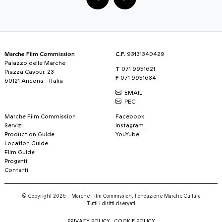
Marche Film Commission
C.F.
93131340429
Palazzo delle Marche
T
071 9951621
Piazza Cavour, 23
F
071 9951634
60121 Ancona - Italia
EMAIL
PEC
Marche Film Commission
Facebook
Servizi
Instagram
Production Guide
YouYube
Location Guide
FIlm Guide
Progetti
Contatti
© Copyright 2026 - Marche Film Commission, Fondazione Marche Cultura
Tutti i diritti riservati
PRIVACY POLICY
COOKIE POLICY