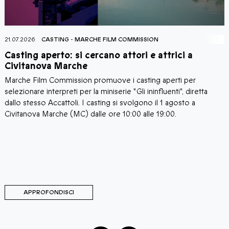
21.07.2026
CASTING
-
MARCHE FILM COMMISSION
2
Casting aperto: si cercano attori e attrici a
C
Civitanova Marche
Marche Film Commission promuove i casting aperti per
I
i
selezionare interpreti per la miniserie "Gli ininfluenti", diretta
C
a
dallo stesso Accattoli. I casting si svolgono il 1 agosto a
c
i
Civitanova Marche (MC) dalle ore 10:00 alle 19:00.
a
C
d
d
M
C
APPROFONDISCI