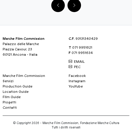
Marche Film Commission
C.F.
93131340429
Palazzo delle Marche
T
071 9951621
Piazza Cavour, 23
F
071 9951634
60121 Ancona - Italia
EMAIL
PEC
Marche Film Commission
Facebook
Servizi
Instagram
Production Guide
YouYube
Location Guide
FIlm Guide
Progetti
Contatti
© Copyright 2026 - Marche Film Commission, Fondazione Marche Cultura
Tutti i diritti riservati