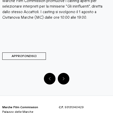
Marche Film Commission promuove i casting aperti per
I
i
selezionare interpreti per la miniserie "Gli ininfluenti", diretta
C
a
dallo stesso Accattoli. I casting si svolgono il 1 agosto a
c
i
Civitanova Marche (MC) dalle ore 10:00 alle 19:00.
a
C
d
d
M
C
APPROFONDISCI
Marche Film Commission
C.F.
93131340429
Palazzo delle Marche