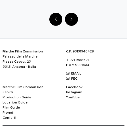
Marche Film Commission
C.F.
93131340429
Palazzo delle Marche
T
071 9951621
Piazza Cavour, 23
F
071 9951634
60121 Ancona - Italia
EMAIL
PEC
Marche Film Commission
Facebook
Servizi
Instagram
Production Guide
YouYube
Location Guide
FIlm Guide
Progetti
Contatti