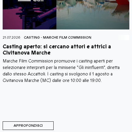
21.07.2026
CASTING
-
MARCHE FILM COMMISSION
2
Casting aperto: si cercano attori e attrici a
C
Civitanova Marche
Marche Film Commission promuove i casting aperti per
I
i
selezionare interpreti per la miniserie "Gli ininfluenti", diretta
C
a
dallo stesso Accattoli. I casting si svolgono il 1 agosto a
c
i
Civitanova Marche (MC) dalle ore 10:00 alle 19:00.
a
C
d
d
M
C
APPROFONDISCI