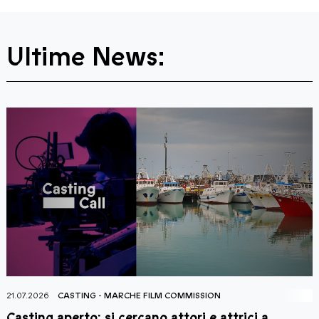
Ultime News:
21.07.2026
CASTING
-
MARCHE FILM COMMISSION
2
Casting aperto: si cercano attori e attrici a
C