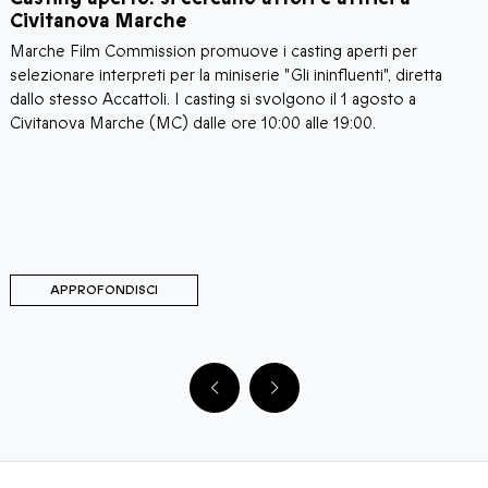
Civitanova Marche
Marche Film Commission promuove i casting aperti per
I
i
selezionare interpreti per la miniserie "Gli ininfluenti", diretta
C
a
dallo stesso Accattoli. I casting si svolgono il 1 agosto a
c
i
Civitanova Marche (MC) dalle ore 10:00 alle 19:00.
a
C
d
d
M
C
APPROFONDISCI