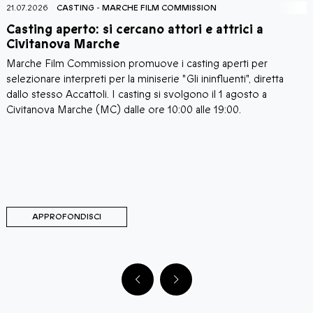
21.07.2026
CASTING
-
MARCHE FILM COMMISSION
2
Casting aperto: si cercano attori e attrici a
C
Civitanova Marche
Marche Film Commission promuove i casting aperti per
I
i
selezionare interpreti per la miniserie "Gli ininfluenti", diretta
C
a
dallo stesso Accattoli. I casting si svolgono il 1 agosto a
c
i
Civitanova Marche (MC) dalle ore 10:00 alle 19:00.
a
C
d
d
M
C
APPROFONDISCI