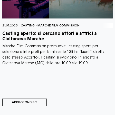
21.07.2026
CASTING
-
MARCHE FILM COMMISSION
2
Casting aperto: si cercano attori e attrici a
C
Civitanova Marche
Marche Film Commission promuove i casting aperti per
I
i
selezionare interpreti per la miniserie "Gli ininfluenti", diretta
C
a
dallo stesso Accattoli. I casting si svolgono il 1 agosto a
c
i
Civitanova Marche (MC) dalle ore 10:00 alle 19:00.
a
C
d
d
M
C
APPROFONDISCI