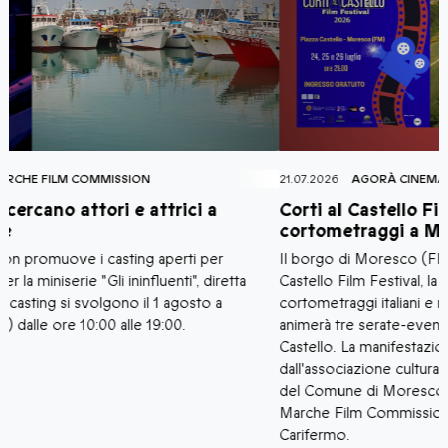
21.07.2026
AGORÀ CINEMA
-
LA FONDAZIONE
-
MARCHE FILM COMMISSI
2
Corti al Castello Film Festival: tre serate di
U
cortometraggi a Moresco
p
Il borgo di Moresco (FM) accoglie la nuova edizione di Corti al
I
Castello Film Festival, la rassegna dedicata alla visione di
l
cortometraggi italiani e marchigiani che dal 24 al 26 luglio 2026
f
animerà tre serate-evento nella splendida cornice di Piazza
p
Castello. La manifestazione è organizzata e promossa
l
dall'associazione culturale Château De Lumière con il patrocinio
r
del Comune di Moresco, di Fondazione Marche Cultura e
d
Marche Film Commission, e con il contributo della Fondazione
Carifermo.