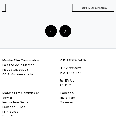
APPROFONDISCI
Marche Film Commission
C.F.
93131340429
Palazzo delle Marche
T
071 9951621
Piazza Cavour, 23
F
071 9951634
60121 Ancona - Italia
EMAIL
PEC
Marche Film Commission
Facebook
Servizi
Instagram
Production Guide
YouYube
Location Guide
FIlm Guide