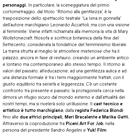
personaggi.
In particolare, la sceneggiatura del primo
cortometraggio, dal titolo “Ritorno alla gentilezza”, è la
trasposizione dello spettacolo teatrale “La Iena in gonnella”
dell’autore marchigiano Leonardo Accattoli, ma con una visione
al femminile. Viene infatti richiamata alla memoria la vita di Mary
Wollstonecraft, filosofa e scrittrice britannica della fine del
Settecento, considerata la fondatrice del femminismo liberale.
La trama sfrutta al meglio le atmosfere misteriose che ha il
palazzo, ancora in fase di restauro, creando un ambiente antico
e lontano ma contemporaneo allo stesso tempo. Il ritorno ai
valori del passato, all’educazione, ad una gentilezza aulica e ad
una distanza formale è tra i temi maggiormente trattati, con il
giusto equilibrio tra serietà e leggerezza. C’è un costante
confronto tra presente e passato: la protagonista cerca nella
dimora un rifugio sicuro dal mondo esterno e dall’attualità dei
nostri tempi, ma si rivelerà solo un’illusione. Il
cast tecnico e
artistico è tutto marchigiano
, dalla
regista Federica Biondi
fino alle
due attrici principali, Meri Bracalente e Marika Gatti.
Attraverso la coproduzione tra
Piceni Art For Job
, nella
persona del presidente Sandro Angelini e
Yuk! Film