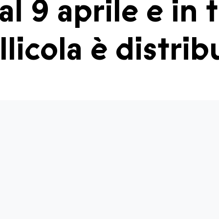
 9 aprile e in t
ellicola è distr