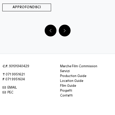
APPROFONDISCI
C.F.
93131340429
Marche Film Commission
Servizi
T
071 9951621
Production Guide
F
071 9951634
Location Guide
FIlm Guide
EMAIL
Progetti
PEC
Contatti