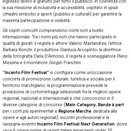
ingresso libero e gratuito per tutto il pubblico, in coerenza con
la sua missione di inclusività e accessibilità, ospitato in spazi
cittadini simbolici e aperti (pubblici e culturali) per garantire la
massima partecipazione e visibilità.
Gli ospiti coinvolti comprendono nomi noti a livello
internazionale. Tra i nomi più noti che hanno partecipato in
qualità di giurati: il regista e attore Valerio Mastandrea, l’attrice
Barbara Ronchi, il produttore Gianluca Arcopinto, la direttrice
della fotografia Daria D’Antonio, il regista e sceneggiatore Piero
Messina e il montatore Giogiò Franchini.
“Incanto Film Festival”
si configura come un’occasione
concreta di promozione culturale, turistica e sociale per il
territorio marchigiano: la programmazione prevede la
proiezione di cortometraggi selezionati tra le migliori opere
regionali, nazionali e internazionali e che concorrono in 3
diverse categorie di concorso (
Main Category, Bande à part
per i corti più sperimentali e
Regione Marche
, dedicata alle
opere e agli autori regionali), incontri professionali e la
rassegna-evento
Incanto Film Festival Next Generation
, dove
circa 6 opere prime di registi italiani emergenti under 35