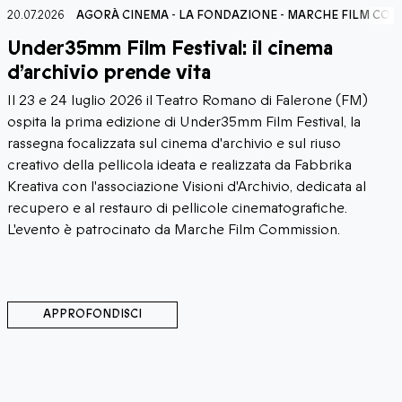
COMMISSION
15.07.2026
AGORÀ CINEMA
-
MARCHE FILM COMMISSION
Monte Giberto ospita “Cinevenerdì
all’aperto”
Inizia il 17 luglio la rassegna di cinema all'aperto a Monte
Giberto (FM), realizzata con il patrocinio di Marche Film
Commission. L'appuntamento si inserisce nel panorama
delle attività volte alla diffusione della cultura
cinematografica e alla valorizzazione del territorio
attraverso il mezzo audiovisivo.
APPROFONDISCI