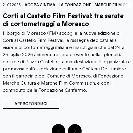
COMMISSION
20.07.2026
AGORÀ CINEMA
-
LA FONDAZIONE
-
MARCHE FILM 
Under35mm Film Festival: il cinema
d’archivio prende vita
Il 23 e 24 luglio 2026 il Teatro Romano di Falerone (FM)
ospita la prima edizione di Under35mm Film Festival, la
l
rassegna focalizzata sul cinema d'archivio e sul riuso
creativo della pellicola ideata e realizzata da Fabbrika
a e
Kreativa con l'associazione Visioni d'Archivio, dedicata al
e
recupero e al restauro di pellicole cinematografiche.
L'evento è patrocinato da Marche Film Commission.
APPROFONDISCI