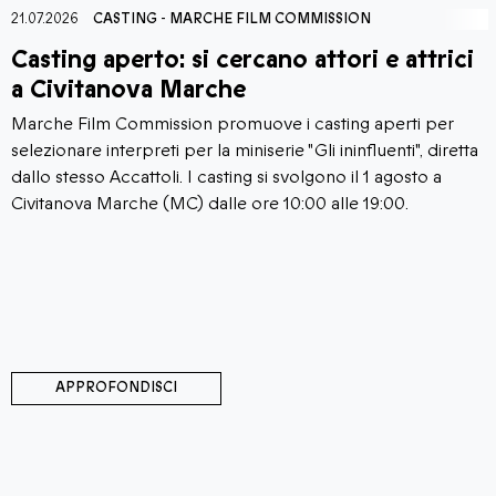
21.07.2026
AGORÀ CINEMA
-
LA FONDAZIONE
-
MARCHE FILM 
i
Corti al Castello Film Festival: tre serate
di cortometraggi a Moresco
Il borgo di Moresco (FM) accoglie la nuova edizione di
ta
Corti al Castello Film Festival, la rassegna dedicata alla
visione di cortometraggi italiani e marchigiani che dal 24 a
26 luglio 2026 animerà tre serate-evento nella splendida
cornice di Piazza Castello. La manifestazione è organizzat
promossa dall'associazione culturale Château De Lumièr
con il patrocinio del Comune di Moresco, di Fondazione
Marche Cultura e Marche Film Commission, e con il
contributo della Fondazione Carifermo.
APPROFONDISCI