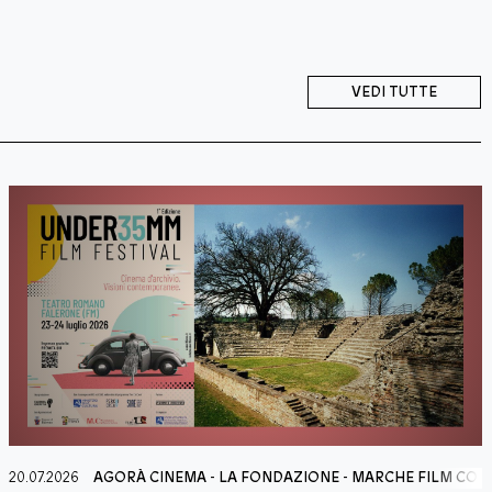
VEDI TUTTE
MISSION
20.07.2026
AGORÀ CINEMA
-
LA FONDAZIONE
-
MARCHE FILM COM