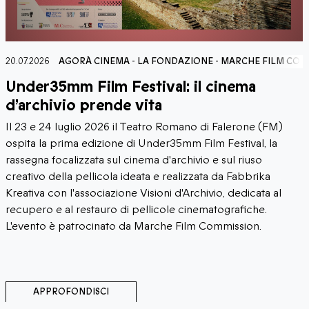
MISSION
20.07.2026
AGORÀ CINEMA
-
LA FONDAZIONE
-
MARCHE FILM COM
Under35mm Film Festival: il cinema
d’archivio prende vita
Il 23 e 24 luglio 2026 il Teatro Romano di Falerone (FM)
ospita la prima edizione di Under35mm Film Festival, la
rassegna focalizzata sul cinema d'archivio e sul riuso
creativo della pellicola ideata e realizzata da Fabbrika
Kreativa con l'associazione Visioni d'Archivio, dedicata al
recupero e al restauro di pellicole cinematografiche.
L'evento è patrocinato da Marche Film Commission.
APPROFONDISCI