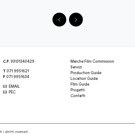
C.F.
93131340429
Marche Film Commission
Servizi
T
071 9951621
Production Guide
F
071 9951634
Location Guide
FIlm Guide
EMAIL
Progetti
PEC
Contatti
 i diritti riservati