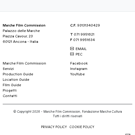
Marche Film Commission
C.F.
93131340429
Palazzo delle Marche
T
071 9951621
Piazza Cavour, 23
F
071 9951634
60121 Ancona - Italia
EMAIL
PEC
Marche Film Commission
Facebook
Servizi
Instagram
Production Guide
YouYube
Location Guide
FIlm Guide
Progetti
Contatti
© Copyright 2026 - Marche Film Commission, Fondazione Marche Cultura
Tutti i diritti riservati
PRIVACY POLICY
COOKIE POLICY