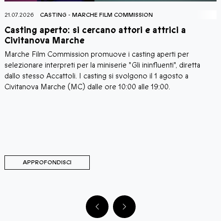
21.07.2026
CASTING
-
MARCHE FILM COMMISSION
2
Casting aperto: si cercano attori e attrici a
C
Civitanova Marche
Marche Film Commission promuove i casting aperti per
I
i
selezionare interpreti per la miniserie "Gli ininfluenti", diretta
C
a
dallo stesso Accattoli. I casting si svolgono il 1 agosto a
c
i
Civitanova Marche (MC) dalle ore 10:00 alle 19:00.
a
C
d
d
M
C
APPROFONDISCI