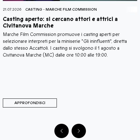
21.07.2026
CASTING
-
MARCHE FILM COMMISSION
2
Casting aperto: si cercano attori e attrici a
C
Civitanova Marche
Marche Film Commission promuove i casting aperti per
I
i
selezionare interpreti per la miniserie "Gli ininfluenti", diretta
C
a
dallo stesso Accattoli. I casting si svolgono il 1 agosto a
c
i
Civitanova Marche (MC) dalle ore 10:00 alle 19:00.
a
C
d
d
M
C
APPROFONDISCI