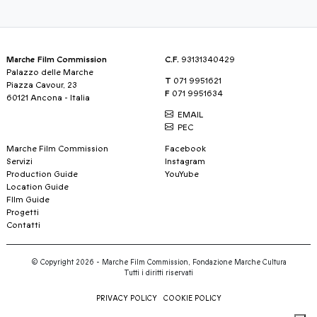
Marche Film Commission
C.F.
93131340429
Palazzo delle Marche
T
071 9951621
Piazza Cavour, 23
F
071 9951634
60121 Ancona - Italia
EMAIL
PEC
Marche Film Commission
Facebook
Servizi
Instagram
Production Guide
YouYube
Location Guide
FIlm Guide
Progetti
Contatti
© Copyright 2026 - Marche Film Commission, Fondazione Marche Cultura
Tutti i diritti riservati
PRIVACY POLICY
COOKIE POLICY