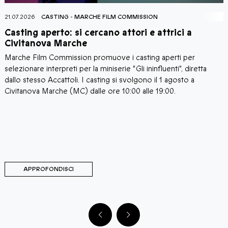
21.07.2026
CASTING
-
MARCHE FILM COMMISSION
2
Casting aperto: si cercano attori e attrici a
C
Civitanova Marche
Marche Film Commission promuove i casting aperti per
I
i
selezionare interpreti per la miniserie "Gli ininfluenti", diretta
C
a
dallo stesso Accattoli. I casting si svolgono il 1 agosto a
c
i
Civitanova Marche (MC) dalle ore 10:00 alle 19:00.
a
C
d
d
M
C
APPROFONDISCI