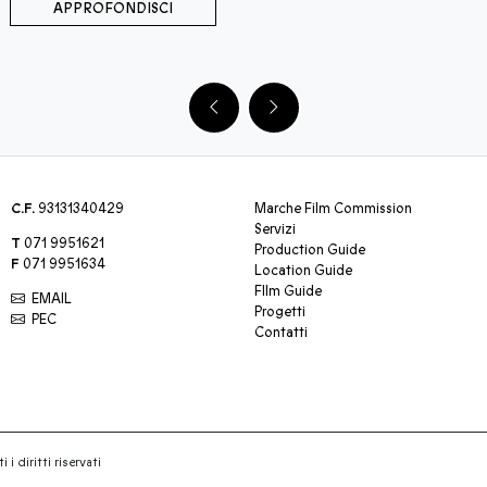
APPROFONDISCI
C.F.
93131340429
Marche Film Commission
Servizi
T
071 9951621
Production Guide
F
071 9951634
Location Guide
FIlm Guide
EMAIL
Progetti
PEC
Contatti
 i diritti riservati