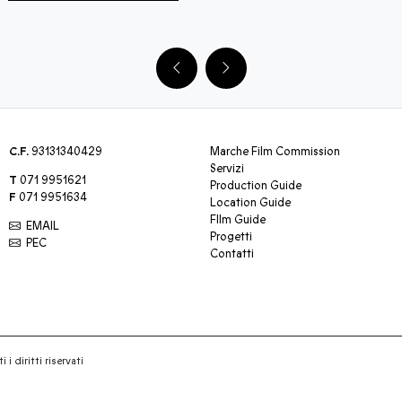
C.F.
93131340429
Marche Film Commission
Servizi
T
071 9951621
Production Guide
F
071 9951634
Location Guide
FIlm Guide
EMAIL
Progetti
PEC
Contatti
 i diritti riservati