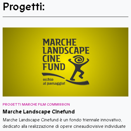
Progetti:
PROGETTI MARCHE FILM COMMISSION
L
Marche Landscape Cinefund
L
–
Marche Landscape Cinefund è un fondo triennale innovativo,
m
ne
dedicato alla realizzazione di opere cineaudiovisive individuate
c