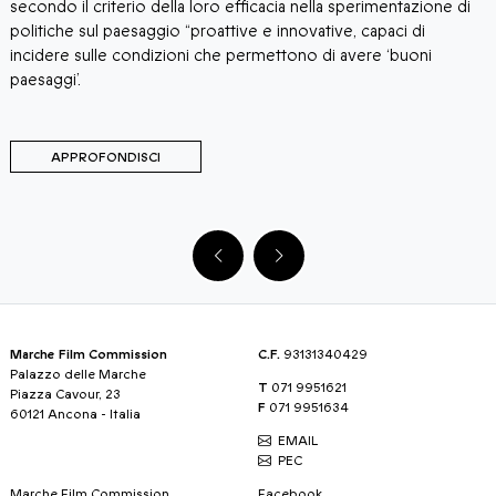
secondo il criterio della loro efficacia nella sperimentazione di
n
politiche sul paesaggio “proattive e innovative, capaci di
p
incidere sulle condizioni che permettono di avere ‘buoni
i
paesaggi’.
p
m
APPROFONDISCI
Marche Film Commission
C.F.
93131340429
Palazzo delle Marche
T
071 9951621
Piazza Cavour, 23
F
071 9951634
60121 Ancona - Italia
EMAIL
PEC
Marche Film Commission
Facebook