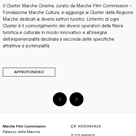
Il Cluster Marche Cinema, curato da Marche Film Commission –
M
Fondazione Marche Cultura, si aggiunge ai Cluster della Regione
d
Marche dedicati ai diversi settori turistici. L’intento di ogni
s
Cluster è il coinvolgimento dei diversi operatori della filiera
p
turistica e culturale in modo innovativo e all’insegna
i
dell’esperienzialità declinata a seconda delle specifiche
p
attrattive e potenzialità.
APPROFONDISCI
Marche Film Commission
C.F.
93131340429
Palazzo delle Marche
T
071 9951621