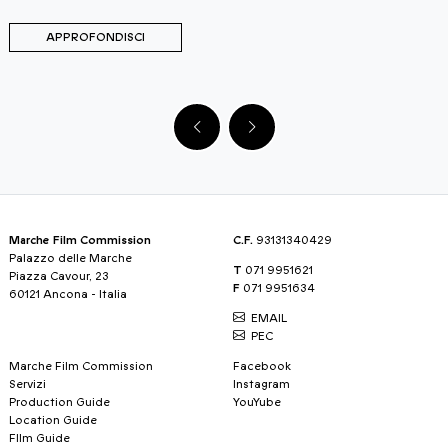
APPROFONDISCI
Marche Film Commission
C.F.
93131340429
Palazzo delle Marche
T
071 9951621
Piazza Cavour, 23
F
071 9951634
60121 Ancona - Italia
EMAIL
PEC
Marche Film Commission
Facebook
Servizi
Instagram
Production Guide
YouYube
Location Guide
FIlm Guide