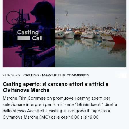
21.07.2026
AGORÀ CINEMA
-
LA FONDAZIONE
-
MARCHE FILM C
Corti al Castello Film Festival: tre serate di
cortometraggi a Moresco
r
Il borgo di Moresco (FM) accoglie la nuova edizione di Co
retta
Castello Film Festival, la rassegna dedicata alla visione di
a
cortometraggi italiani e marchigiani che dal 24 al 26 luglio
animerà tre serate-evento nella splendida cornice di Piazz
Castello. La manifestazione è organizzata e promossa