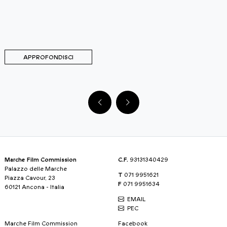
dall'associazione culturale Château De Lumière con il patr
del Comune di Moresco, di Fondazione Marche Cultura e
Marche Film Commission, e con il contributo della Fonda
Carifermo.
APPROFONDISCI
Marche Film Commission
C.F.
93131340429
Palazzo delle Marche
T
071 9951621
Piazza Cavour, 23
F
071 9951634
60121 Ancona - Italia
EMAIL
PEC
Marche Film Commission
Facebook