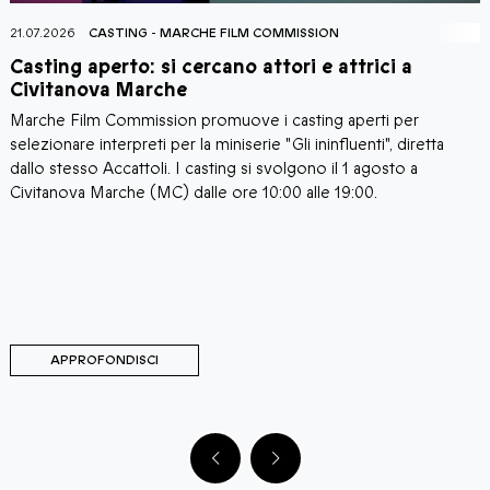
21.07.2026
CASTING
-
MARCHE FILM COMMISSION
2
Casting aperto: si cercano attori e attrici a
C
Civitanova Marche
Marche Film Commission promuove i casting aperti per
I
i
selezionare interpreti per la miniserie "Gli ininfluenti", diretta
C
a
dallo stesso Accattoli. I casting si svolgono il 1 agosto a
c
i
Civitanova Marche (MC) dalle ore 10:00 alle 19:00.
a
C
d
d
M
C
APPROFONDISCI