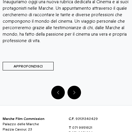
Inauguriamo oggi una nuova rubrica dedicata al Cinema e ai suoi
S
protagonisti nelle Marche. Un appuntamento attraverso il quale
p
cercheremo di raccontare le tante e diverse professioni che
t
compongono il mondo del cinema. Un viaggio personale che
p
percorreremo grazie alle testimonianze di chi, dalle Marche al
mondo, ha fatto della passione per il cinema una vera e propria
professione di vita.
APPROFONDISCI
Marche Film Commission
C.F.
93131340429
Palazzo delle Marche
T
071 9951621
Piazza Cavour, 23