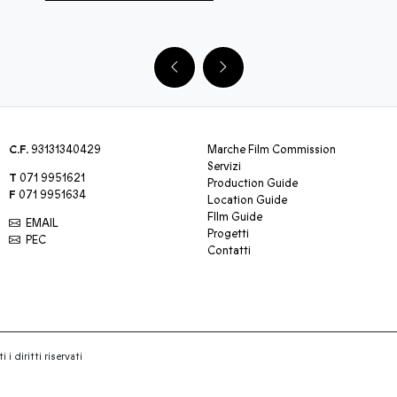
C.F.
93131340429
Marche Film Commission
Servizi
T
071 9951621
Production Guide
F
071 9951634
Location Guide
FIlm Guide
EMAIL
Progetti
PEC
Contatti
 i diritti riservati