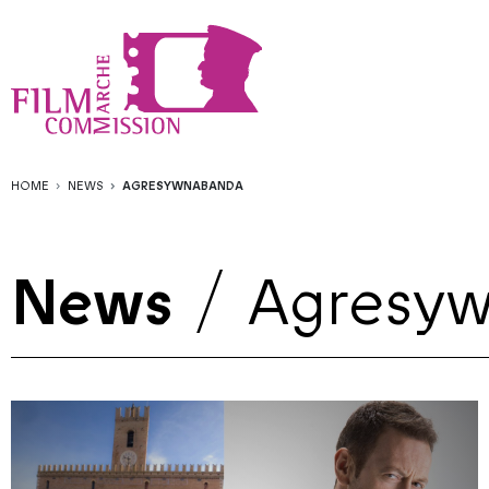
HOME
NEWS
AGRESYWNABANDA
News
/
Agresy