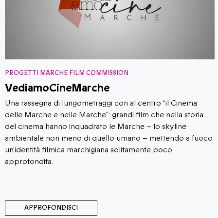
ROGETTI MARCHE FILM COMMISSION
P
ediamoCineMarche
E
​Una rassegna di lungometraggi con al centro “il Cinema
P
elle Marche e nelle Marche”: grandi film che nella storia
M
el cinema hanno inquadrato le Marche – lo skyline
c
mbientale non meno di quello umano – mettendo a fuoco
r
n’identità filmica marchigiana solitamente poco
M
pprofondita.
APPROFONDISCI