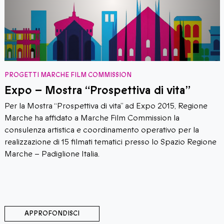
ROGETTI MARCHE FILM COMMISSION
P
xpo – Mostra “Prospettiva di vita”
C
er la Mostra “Prospettiva di vita” ad Expo 2015, Regione
I
arche ha affidato a Marche Film Commission la
C
onsulenza artistica e coordinamento operativo per la
Cl
ealizzazione di 15 filmati tematici presso lo Spazio Regione
tu
arche – Padiglione Italia.
di
in
se
APPROFONDISCI