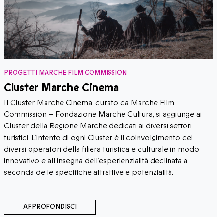
ROGETTI MARCHE FILM COMMISSION
P
luster Marche Cinema
M
l Cluster Marche Cinema, curato da Marche Film
My
ommission – Fondazione Marche Cultura, si aggiunge ai
de
uster della Regione Marche dedicati ai diversi settori
Na
ristici. L’intento di ogni Cluster è il coinvolgimento dei
versi operatori della filiera turistica e culturale in modo
novativo e all’insegna dell’esperienzialità declinata a
conda delle specifiche attrattive e potenzialità.
APPROFONDISCI