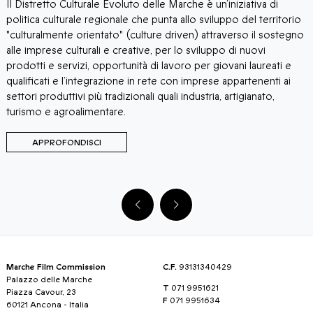
Il Distretto Culturale Evoluto delle Marche è un’iniziativa di
c
politica culturale regionale che punta allo sviluppo del territorio
n
"culturalmente orientato" (culture driven) attraverso il sostegno
p
alle imprese culturali e creative, per lo sviluppo di nuovi
i
prodotti e servizi, opportunità di lavoro per giovani laureati e
p
qualificati e l’integrazione in rete con imprese appartenenti ai
m
settori produttivi più tradizionali quali industria, artigianato,
turismo e agroalimentare.
APPROFONDISCI
Marche Film Commission
C.F.
93131340429
Palazzo delle Marche
T
071 9951621
Piazza Cavour, 23
F
071 9951634
60121 Ancona - Italia