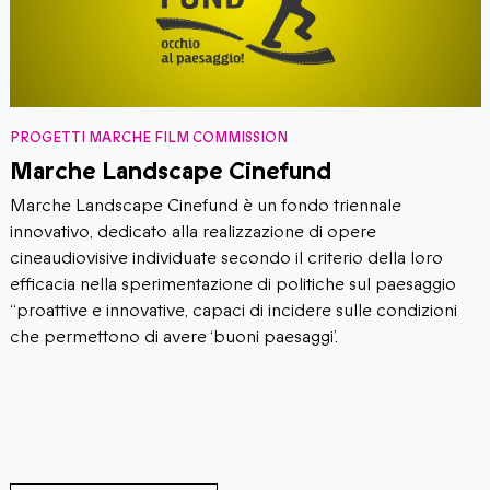
PROGETTI MARCHE FILM COMMISSION
MyMarche
MyMarche è un progetto di scouting fotografico ad opera
del location manager di fama internazionale Giuseppe
Nardi.