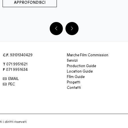
APPROFONDISCI
C.F.
93131340429
Marche Film Commission
Servizi
T
071 9951621
Production Guide
F
071 9951634
Location Guide
FIlm Guide
EMAIL
Progetti
PEC
Contatti
 i diritti riservati