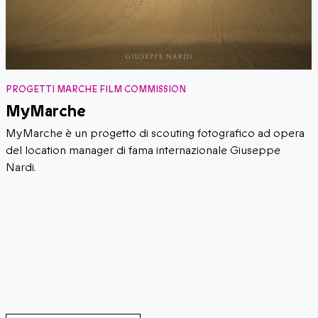
PROGETTI MARCHE FILM COMMISSION
Distretto Culturale Evoluto – Impresa
Cinema: sistema cinema ed imprenditoria
nelle Marche
Il Distretto Culturale Evoluto delle Marche è un’iniziativa di
politica culturale regionale che punta allo sviluppo del
territorio "culturalmente orientato" (culture driven)
attraverso il sostegno alle imprese culturali e creative, per lo
sviluppo di nuovi prodotti e servizi, opportunità di lavoro
per giovani laureati e qualificati e l’integrazione in rete con
imprese appartenenti ai settori produttivi più tradizionali
quali industria, artigianato, turismo e agroalimentare.