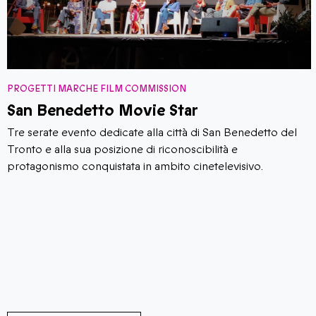
PROGETTI MARCHE FILM COMMISSION
Marche Landscape Cinefund
Marche Landscape Cinefund è un fondo triennale
innovativo, dedicato alla realizzazione di opere
cineaudiovisive individuate secondo il criterio della loro
efficacia nella sperimentazione di politiche sul paesaggio
“proattive e innovative, capaci di incidere sulle condizioni
che permettono di avere ‘buoni paesaggi’.