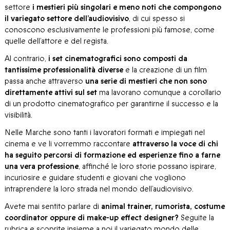
settore
i mestieri più singolari e meno noti che compongono
il variegato settore dell’audiovisivo
, di cui spesso si
conoscono esclusivamente le professioni più famose, come
quelle dell’attore e del regista.
Al contrario,
i set cinematografici sono composti da
tantissime professionalità diverse
e la creazione di un film
passa anche attraverso
una serie di mestieri che non sono
direttamente attivi sul set
ma lavorano comunque a corollario
di un prodotto cinematografico per garantirne il successo e la
visibilità.
Nelle Marche sono tanti i lavoratori formati e impiegati nel
cinema e ve li vorremmo raccontare
attraverso la voce di chi
ha seguito percorsi di formazione ed esperienze fino a farne
una vera professione
, affinché le loro storie possano ispirare,
incuriosire e guidare studenti e giovani che vogliono
intraprendere la loro strada nel mondo dell’audiovisivo.
Avete mai sentito parlare di
animal trainer, rumorista, costume
coordinator oppure di make-up effect designer?
Seguite la
rubrica e scoprite insieme a noi il variegato mondo delle