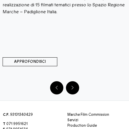
ealizzazione di 15 filmati tematici presso lo Spazio Regione
po
arche – Padiglione Italia.
te
at
sv
pe
im
qu
APPROFONDISCI
C.F.
93131340429
Marche Film Commission
Servizi
T
071 9951621
Production Guide