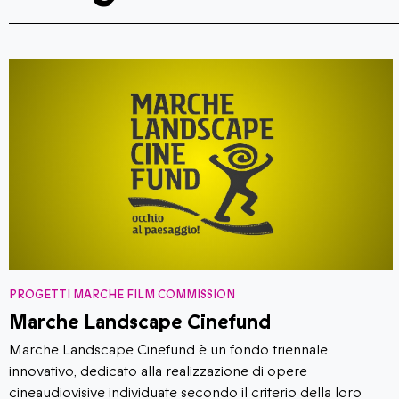
ROGETTI MARCHE FILM COMMISSION
P
arche Landscape Cinefund
E
arche Landscape Cinefund è un fondo triennale
P
nnovativo, dedicato alla realizzazione di opere
M
ineaudiovisive individuate secondo il criterio della loro
c