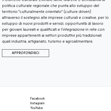
da
litica culturale regionale che punta allo sviluppo del
rritorio "culturalmente orientato" (culture driven)
traverso il sostegno alle imprese culturali e creative, per lo
iluppo di nuovi prodotti e servizi, opportunità di lavoro
r giovani laureati e qualificati e l’integrazione in rete con
prese appartenenti ai settori produttivi più tradizionali
ali industria, artigianato, turismo e agroalimentare.
APPROFONDISCI
Facebook
Instagram
YouYube