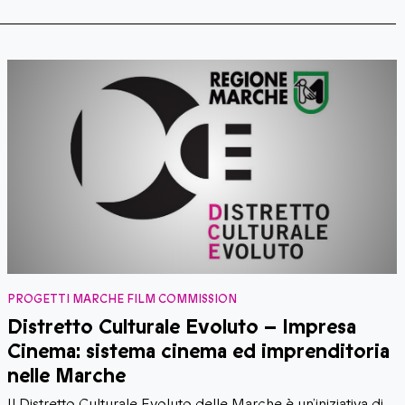
ROGETTI MARCHE FILM COMMISSION
P
istretto Culturale Evoluto – Impresa
S
inema: sistema cinema ed imprenditoria
Se
elle Marche
pr
tu
 Distretto Culturale Evoluto delle Marche è un’iniziativa di