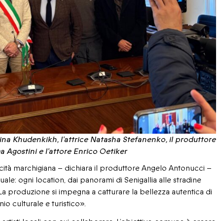
erina Khudenkikh, l’attrice Natasha Stefanenko, il produttore
a Agostini e l’attore Enrico Oetiker
nticità marchigiana – dichiara il produttore Angelo Antonucci –
ale: ogni location, dai panorami di Senigallia alle stradine
 La produzione si impegna a catturare la bellezza autentica di
o culturale e turistico».