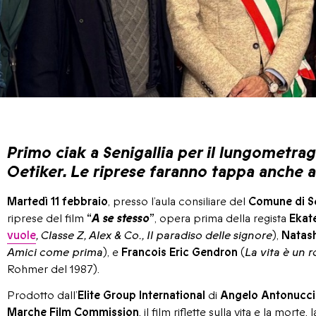
Primo ciak a Senigallia per il lungometr
Oetiker. Le riprese faranno tappa anche 
Martedì 11 febbraio
, presso l’aula consiliare del
Comune di Se
riprese del film
“
A se stesso
”
, opera prima della regista
Ekate
vuole
, Classe Z, Alex & Co., Il paradiso delle signore
),
Natas
Amici come prima
), e
Francois Eric Gendron
(
La vita è un
Rohmer del 1987).
Prodotto dall’
Elite Group International
di
Angelo Antonucci
Marche Film Commission
, il film riflette sulla vita e la mo