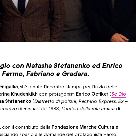
aggio con Natasha Stefanenko ed Enrico
a Fermo, Fabriano e Gradara.
nigallia
, si è tenuto l’incontro stampa per l’inizio delle
rina Khudenkikh
con protagonisti
Enrico Oetiker
(
Se Dio
ha Stefanenko
(
Distretto di polizia, Pechino Express, Ex –
 romanzo
di Resnais del 1983;
L’amico della mia amica
di
,
con il contributo della
Fondazione Marche Cultura e
rte, lasciando spazio alle domande del protagonista Paolo