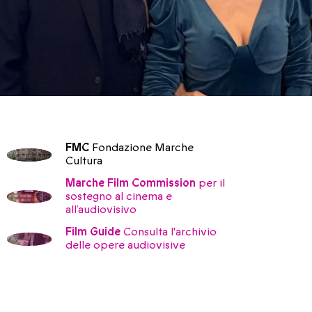
FMC
Fondazione Marche
Cultura
Marche Film Commission
per il
sostegno al cinema e
all’audiovisivo
Film Guide
Consulta l'archivio
delle opere audiovisive