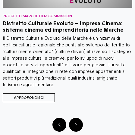
PROGETTI MARCHE FILM COMMISSION
P
Distretto Culturale Evoluto – Impresa Cinema:
M
sistema cinema ed imprenditoria nelle Marche
I
Il Distretto Culturale Evoluto delle Marche è un’iniziativa di
p
politica culturale regionale che punta allo sviluppo del territorio
c
"culturalmente orientato" (culture driven) attraverso il sostegno
c
alle imprese culturali e creative, per lo sviluppo di nuovi
p
prodotti e servizi, opportunità di lavoro per giovani laureati e
m
qualificati e l’integrazione in rete con imprese appartenenti ai
p
settori produttivi più tradizionali quali industria, artigianato,
turismo e agroalimentare.
APPROFONDISCI