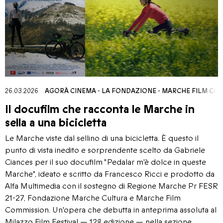
26.03.2026
AGORÀ CINEMA
-
LA FONDAZIONE
-
MARCHE FILM CO
Il docufilm che racconta le Marche in
sella a una bicicletta
Le Marche viste dal sellino di una bicicletta. È questo il
punto di vista inedito e sorprendente scelto da Gabriele
Ciances per il suo docufilm "Pedalar m'è dolce in queste
Marche", ideato e scritto da Francesco Ricci e prodotto da
Alfa Multimedia con il sostegno di Regione Marche Pr FESR
21-27, Fondazione Marche Cultura e Marche Film
Commission. Un'opera che debutta in anteprima assoluta al
Milazzo Film Festival — 12ª edizione — nella sezione