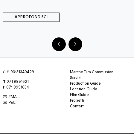
APPROFONDISCI
C.F.
93131340429
Marche Film Commission
Servizi
T
071 9951621
Production Guide
F
071 9951634
Location Guide
FIlm Guide
EMAIL
Progetti
PEC
Contatti