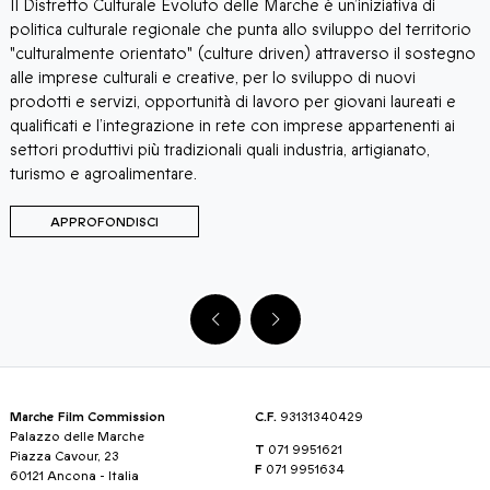
Il Distretto Culturale Evoluto delle Marche è un’iniziativa di
l
politica culturale regionale che punta allo sviluppo del territorio
"culturalmente orientato" (culture driven) attraverso il sostegno
alle imprese culturali e creative, per lo sviluppo di nuovi
prodotti e servizi, opportunità di lavoro per giovani laureati e
qualificati e l’integrazione in rete con imprese appartenenti ai
settori produttivi più tradizionali quali industria, artigianato,
turismo e agroalimentare.
APPROFONDISCI
Marche Film Commission
C.F.
93131340429
Palazzo delle Marche
T
071 9951621
Piazza Cavour, 23
F
071 9951634
60121 Ancona - Italia