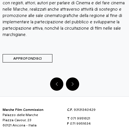
V
con registi, attori, autori per parlare di Cinema e del fare cinema
c
nelle Marche, realizzati anche attraverso attività di sostegno e
g
promozione alle sale cinematografiche della regione al fine di
t
implementare la partecipazione del pubblico e svilupparne la
partecipazione attiva, nonché la circuitazione di film nelle sale
marchigiane.
APPROFONDISCI
Marche Film Commission
C.F.
93131340429
Palazzo delle Marche
T
071 9951621
Piazza Cavour, 23
F
071 9951634
60121 Ancona - Italia