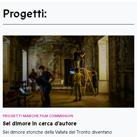
Progetti:
PROGETTI MARCHE FILM COMMISSION
P
Sei dimore in cerca d’autore
M
Sei dimore storiche della Vallata del Tronto diventano
I
,