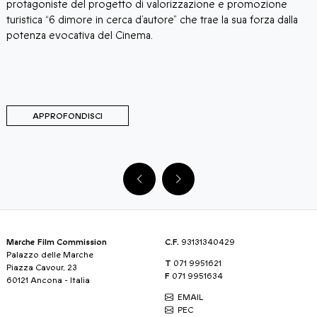
protagoniste del progetto di valorizzazione e promozione
p
a
turistica “6 dimore in cerca d’autore” che trae la sua forza dalla
c
potenza evocativa del Cinema.
c
p
m
p
APPROFONDISCI
Marche Film Commission
C.F.
93131340429
Palazzo delle Marche
T
071 9951621
Piazza Cavour, 23
F
071 9951634
60121 Ancona - Italia
EMAIL
PEC