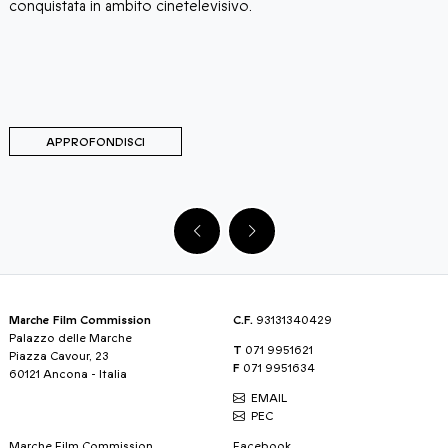
conquistata in ambito cinetelevisivo.
APPROFONDISCI
Marche Film Commission
C.F.
93131340429
Palazzo delle Marche
T
071 9951621
Piazza Cavour, 23
F
071 9951634
60121 Ancona - Italia
EMAIL
PEC
Marche Film Commission
Facebook