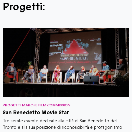
Progetti:
PROGETTI MARCHE FILM COMMISSION
P
San Benedetto Movie Star
Tre serate evento dedicate alla città di San Benedetto del
M
Tronto e alla sua posizione di riconoscibilità e protagonismo
l