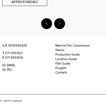
APPROFONDISCI
C.F.
93131340429
Marche Film Commission
Servizi
T
071 9951621
Production Guide
F
071 9951634
Location Guide
FIlm Guide
EMAIL
Progetti
PEC
Contatti
 i diritti riservati