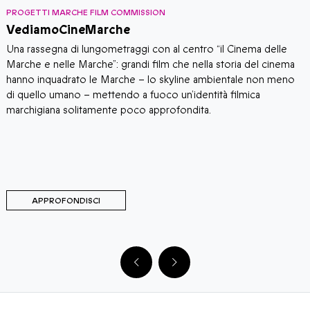
PROGETTI MARCHE FILM COMMISSION
P
VediamoCineMarche
​​Una rassegna di lungometraggi con al centro “il Cinema delle
U
Marche e nelle Marche”: grandi film che nella storia del cinema
s
hanno inquadrato le Marche – lo skyline ambientale non meno
F
di quello umano – mettendo a fuoco un’identità filmica
P
marchigiana solitamente poco approfondita.
M
M
APPROFONDISCI